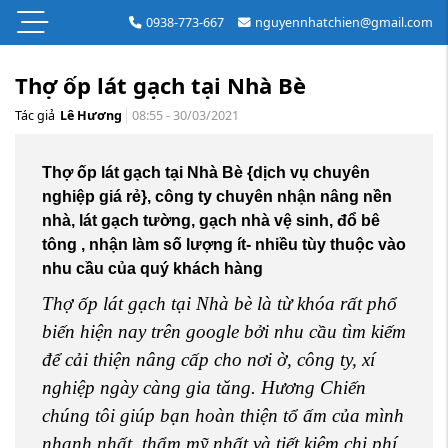
0938-773-667
nguyennhatchien@gmail.com
Thợ ốp lát gạch tại Nhà Bè
Tác giả
Lê Hương
08:55 - 30/03/2021
Thợ ốp lát gạch tại Nhà Bè {dịch vụ chuyên
nghiệp giá rẻ}, công ty chuyên nhận nâng nền
nhà, lát gạch tường, gạch nhà vệ sinh, đổ bê
tông , nhận làm số lượng ít- nhiều tùy thuộc vào
nhu cầu của quý khách hàng
Thợ ốp lát gạch tại Nhà bè là từ khóa rất phổ
biến hiện nay trên google bởi nhu cầu tìm kiếm
để cải thiện nâng cấp cho nơi ờ, công ty, xí
nghiệp ngày càng gia tăng. Hương Chiến
chúng tôi giúp bạn hoàn thiện tổ ấm của mình
nhanh nhất, thẩm mỹ nhất và tiết kiệm chi phí