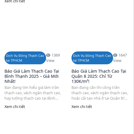
Xem chi tiết
xương như Vĩnh Tường, khung
nhất 2025, gồm đầy đủ chi tiết
thường, và các dòng tấm như
về đơn ...
Gyproc, Knauf, ...
1369
1647
Dịch Vụ Đóng Thạch Cao
Dịch Vụ Đóng Thạch Cao
tại TPHCM
View
tại TPHCM
View
Báo Giá Làm Thạch Cao Tại
Báo Giá Làm Thạch Cao Tại
Bình Thạnh 2025 – Giá Mới
Quận 8 2025: Chỉ Từ
Nhất!
130K/m²!
Bạn đang tìm hiểu giá làm trần
Bạn đang cần thi công trần
thạch cao, vách ngăn thạch cao,
thạch cao, vách ngăn thạch cao,
hay tường thạch cao tại Bình
hoặc cải tạo nhà ở tại Quận 8?
Thạnh? Bài viết cung cấp bảng
Bảng báo giá làm thạch cao mới
Xem chi tiết
Xem chi tiết
giá chi tiết từng hạng mục từ các
nhất 2025 sẽ giúp bạn chủ động
đơn vị thi công uy tín, giúp bạn
trong việc lựa chọn dịch vụ thi
nắm ...
công trọn ...