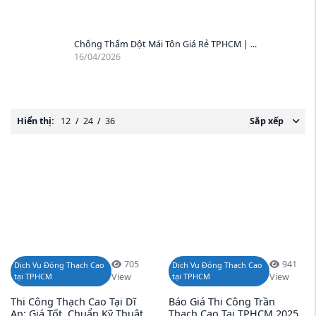
Chống Thấm Dột Mái Tôn Giá Rẻ TPHCM | ...
16/04/2026
Hiển thị:
12
/
24
/
36
Sắp xếp
705
941
Dịch Vụ Đóng Thạch Cao
Dịch Vụ Đóng Thạch Cao
tại TPHCM
View
tại TPHCM
View
Thi Công Thạch Cao Tại Dĩ
Báo Giá Thi Công Trần
An: Giá Tốt, Chuẩn Kỹ Thuật,
Thạch Cao Tại TPHCM 2025