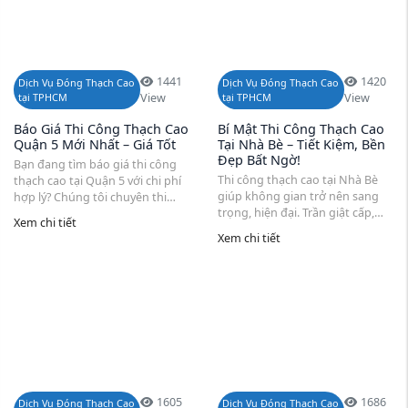
1441
1420
Dịch Vụ Đóng Thạch Cao
Dịch Vụ Đóng Thạch Cao
tại TPHCM
View
tại TPHCM
View
Báo Giá Thi Công Thạch Cao
Bí Mật Thi Công Thạch Cao
Quận 5 Mới Nhất – Giá Tốt
Tại Nhà Bè – Tiết Kiệm, Bền
Đẹp Bất Ngờ!
Bạn đang tìm báo giá thi công
Thi công thạch cao tại Nhà Bè
thạch cao tại Quận 5 với chi phí
giúp không gian trở nên sang
hợp lý? Chúng tôi chuyên thi
trọng, hiện đại. Trần giật cấp,
công trần thạch cao, vách thạch
Xem chi tiết
trần thả, trần chìm hay vách
cao cách âm, thạch cao chống
Xem chi tiết
ngăn thạch cao đều mang đến
ẩm với vật liệu từ Vĩnh Tường,
giải pháp tối ưu về thẩm mỹ,
Gyproc, ...
cách âm, chống ...
1605
1686
Dịch Vụ Đóng Thạch Cao
Dịch Vụ Đóng Thạch Cao