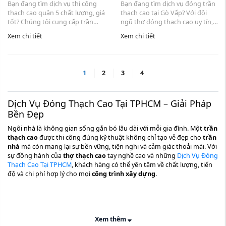
Bạn đang tìm dịch vụ thi công
Bạn đang tìm dịch vụ đóng trần
thạch cao quận 5 chất lượng, giá
thạch cao tại Gò Vấp? Với đội
tốt? Chúng tôi cung cấp trần
ngũ thợ đóng thạch cao uy tín,
thạch cao, vách ngăn thạch cao,
chúng tôi cam kết thi công trần
Xem chi tiết
Xem chi tiết
giúp không gian đẹp và bền lâu.
thạch cao phòng khách, phòng
Với đội thợ chuyên nghiệp, sử
ngủ, văn phòng với chất lượng
dụng vật ...
cao. Cung ...
1
2
3
4
Dịch Vụ Đóng Thạch Cao Tại TPHCM – Giải Pháp
Bền Đẹp
Ngôi nhà là không gian sống gắn bó lâu dài với mỗi gia đình. Một
trần
thạch cao
được thi công đúng kỹ thuật không chỉ tạo vẻ đẹp cho
trần
nhà
mà còn mang lại sự bền vững, tiện nghi và cảm giác thoải mái. Với
sự đồng hành của
thợ thạch cao
tay nghề cao và những
Dịch Vụ Đóng
Thạch Cao Tại TPHCM
, khách hàng có thể yên tâm về chất lượng, tiến
độ và chi phí hợp lý cho mọi
công trình xây dựng
.
Xem thêm