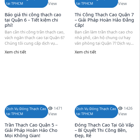
tại TPHCM
View
tại TPHCM
View
Báo giá thi công thạch cao
Thi Công Thạch Cao Quận 7
tại Quận 6 – Tiết kiệm chi
– Giải Pháp Hoàn Hảo Đẳng
phí!
Cấp!
Bạn cần thi công trần thạch cao,
Bạn cần làm trần thạch cao cho
vách ngăn thạch cao tại Quận 6?
nhà phố, căn hộ chung cư hay
Chúng tôi cung cấp dịch vụ
văn phòng tại Quận 7? Dịch vụ
chuyên nghiệp với báo giá chi
thi công trần vách thạch cao
Xem chi tiết
Xem chi tiết
tiết, thi công nhanh chóng, đảm
Quận 7 mang đến giải pháp
bảo chất lượng. Cam kết sử
hoàn thiện nội thất chất lượng
dụng vật liệu ...
cao. Đội ngũ thợ ...
1471
1426
Dịch Vụ Đóng Thạch Cao
Dịch Vụ Đóng Thạch Cao
tại TPHCM
View
tại TPHCM
View
Trần Thạch Cao Quận 5 –
Đóng Thạch Cao Tại Gò Vấp
Giải Pháp Hoàn Hảo Cho
– Bí Quyết Thi Công Bền,
Mọi Không Gian!
Đẹp, Rẻ