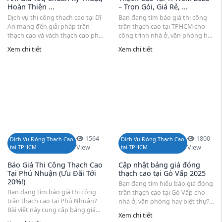
Hoàn Thiện ...
– Trọn Gói, Giá Rẻ, ...
Dịch vụ thi công thạch cao tại Dĩ
Bạn đang tìm báo giá thi công
An mang đến giải pháp trần
trần thạch cao tại TPHCM cho
thạch cao và vách thạch cao phù
công trình nhà ở, văn phòng hay
hợp cho nhà ở, văn phòng và
showroom? Bài viết này giúp ...
Xem chi tiết
Xem chi tiết
công ...
1564
1800
Dịch Vụ Đóng Thạch Cao
Dịch Vụ Đóng Thạch Cao
tại TPHCM
View
tại TPHCM
View
Báo Giá Thi Công Thạch Cao
Cập nhật bảng giá đóng
Tại Phú Nhuận (Ưu Đãi Tới
thạch cao tại Gò Vấp 2025
20%!)
Bạn đang tìm hiểu báo giá đóng
Bạn đang tìm báo giá thi công
trần thạch cao tại Gò Vấp cho
trần thạch cao tại Phú Nhuận?
nhà ở, văn phòng hay biệt thự?
Bài viết này cung cấp bảng giá
Bài viết này sẽ cung cấp bảng giá
Xem chi tiết
chi tiết theo từng loại khung
làm trần thạch cao Gò Vấp mới