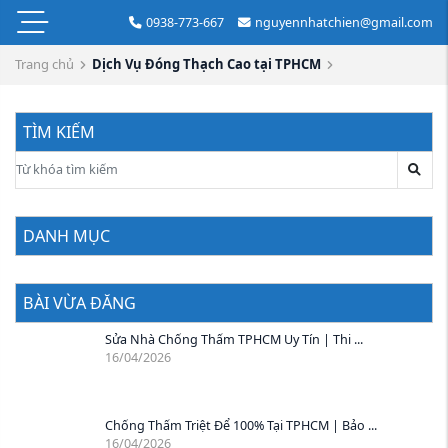
0938-773-667
nguyennhatchien@gmail.com
Trang chủ
Dịch Vụ Đóng Thạch Cao tại TPHCM
TÌM KIẾM
DANH MỤC
BÀI VỪA ĐĂNG
Sửa Nhà Chống Thấm TPHCM Uy Tín | Thi ...
16/04/2026
Chống Thấm Triệt Để 100% Tại TPHCM | Bảo ...
16/04/2026