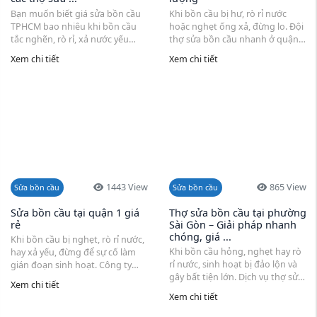
Bạn muốn biết giá sửa bồn cầu
Khi bồn cầu bị hư, rò rỉ nước
TPHCM bao nhiêu khi bồn cầu
hoặc nghẹt ống xả, đừng lo. Đội
tắc nghẽn, rò rỉ, xả nước yếu
thợ sửa bồn cầu nhanh ở quận 1
hoặc hư van xả nước. Bài viết này
từ Hương Chiến luôn sẵn sàng
Xem chi tiết
Xem chi tiết
giúp bạn hiểu rõ từng chi ...
có mặt tận nơi trong 15 phút. ...
1443 View
865 View
Sửa bồn cầu
Sửa bồn cầu
Sửa bồn cầu tại quận 1 giá
Thợ sửa bồn cầu tại phường
rẻ
Sài Gòn – Giải pháp nhanh
chóng, giá ...
Khi bồn cầu bị nghẹt, rò rỉ nước,
Khi bồn cầu hỏng, nghẹt hay rò
hay xả yếu, đừng để sự cố làm
rỉ nước, sinh hoạt bị đảo lộn và
gián đoạn sinh hoạt. Công ty
gây bất tiện lớn. Dịch vụ thợ sửa
Hương Chiến cung cấp dịch vụ
Xem chi tiết
bồn cầu tại phường Sài Gòn
sửa bồn cầu tại Quận 1 chuyên
Xem chi tiết
mang đến giải pháp tận nơi ...
nghiệp, ...