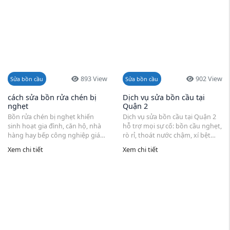
893 View
902 View
Sửa bồn cầu
Sửa bồn cầu
cách sửa bồn rửa chén bị
Dịch vụ sửa bồn cầu tại
nghẹt
Quận 2
Bồn rửa chén bị nghẹt khiến
Dịch vụ sửa bồn cầu tại Quận 2
sinh hoạt gia đình, căn hộ, nhà
hỗ trợ mọi sự cố: bồn cầu nghẹt,
hàng hay bếp công nghiệp gián
rò rỉ, thoát nước chậm, xí bệt
đoạn. Nguyên nhân thường đến
hỏng. Đội ngũ thợ sửa chuyên
Xem chi tiết
Xem chi tiết
từ dầu mỡ thừa, ...
nghiệp, có mặt nhanh 24/7,
phục vụ ...