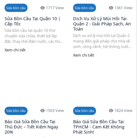
1717 View
1361 View
Sửa bồn cầu
Sửa bồn cầu
Sửa Bồn Cầu Tại Quận 10 |
Dịch Vụ Xử Lý Mùi Hôi Tại
Cấp Tốc
Quận 2 - Giải Pháp Sạch, An
Toàn
Sửa bồn cầu tại quận 10 thợ
Dịch vụ xử lý mùi hôi tại Quận 2
chuyên sửa chữa, thiết kế lắp
mang đến giải pháp cho nhà vệ
đặt, thay thế điện nước, các thiết
sinh, cống rãnh, hệ thống nước
bị vệ sinh, bị rò rỉ chảy nước ra
Xem chi tiết
thải và phòng kín. Đội ngũ công
ngoài và thấm tường, hãy gọi
Xem chi tiết
ty vệ sinh chuyên nghiệp sử
ngay công ty có địa chỉ ...
dụng máy thông cống, xe hút
hầm cầu, ...
1503 View
1824 View
Sửa bồn cầu
Sửa bồn cầu
Báo Giá Sửa Bồn Cầu Tại
Báo Giá Sửa Bồn Cầu Tại
Thủ Đức – Tiết Kiệm Ngay
TPHCM - Cam Kết Không
20%
Phát Sinh!