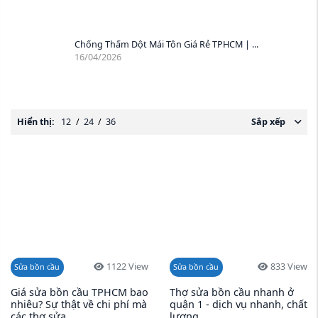
Chống Thấm Dột Mái Tôn Giá Rẻ TPHCM | ...
16/04/2026
Hiển thị:
12
/
24
/
36
Sắp xếp
1122 View
833 View
Sửa bồn cầu
Sửa bồn cầu
Giá sửa bồn cầu TPHCM bao
Thợ sửa bồn cầu nhanh ở
nhiêu? Sự thật về chi phí mà
quận 1 - dịch vụ nhanh, chất
các thợ sửa ...
lượng