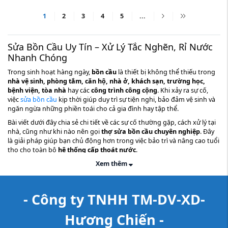
nghẽn, rò rỉ, ...
nhanh ...
1
2
3
4
5
...
Sửa Bồn Cầu Uy Tín – Xử Lý Tắc Nghẽn, Rỉ Nước
Nhanh Chóng
Trong sinh hoạt hàng ngày,
bồn cầu
là thiết bị không thể thiếu trong
nhà vệ sinh, phòng tắm, căn hộ, nhà ở, khách sạn, trường học,
bệnh viện, tòa nhà
hay các
công trình công cộng
. Khi xảy ra sự cố,
việc
sửa bồn cầu
kịp thời giúp duy trì sự tiện nghi, bảo đảm vệ sinh và
ngăn ngừa những phiền toái cho cả gia đình hay tập thể.
Bài viết dưới đây chia sẻ chi tiết về các sự cố thường gặp, cách xử lý tại
nhà, cũng như khi nào nên gọi
thợ sửa bồn cầu chuyên nghiệp
. Đây
là giải pháp giúp bạn chủ động hơn trong việc bảo trì và nâng cao tuổi
thọ cho toàn bộ
hệ thống cấp thoát nước
.
Xem thêm
- Công ty TNHH TM-DV-XD-
Hương Chiến -