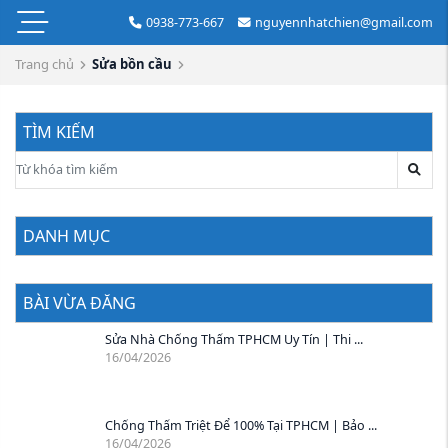
0938-773-667
nguyennhatchien@gmail.com
Trang chủ
Sửa bồn cầu
TÌM KIẾM
DANH MỤC
BÀI VỪA ĐĂNG
Sửa Nhà Chống Thấm TPHCM Uy Tín | Thi ...
16/04/2026
Chống Thấm Triệt Để 100% Tại TPHCM | Bảo ...
16/04/2026