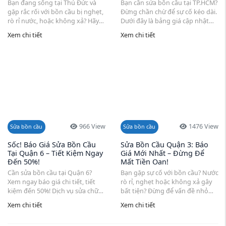
Bạn đang sống tại Thủ Đức và
Bạn cần sửa bồn cầu tại TP.HCM?
gặp rắc rối với bồn cầu bị nghẹt,
Đừng chần chừ để sự cố kéo dài.
rò rỉ nước, hoặc không xả? Hãy
Dưới đây là bảng giá cập nhật
xem ngay báo giá sửa bồn cầu
mới nhất cho dịch vụ sửa chữa
Xem chi tiết
Xem chi tiết
tại Thủ Đức cập nhật mới nhất
bồn cầu tại nhà, bao gồm thông
từ các đơn vị uy tín. Dịch vụ tận
tắc, thay thế linh kiện, và lắp đặt
nơi, có ...
bồn ...
966 View
1476 View
Sửa bồn cầu
Sửa bồn cầu
Sốc! Báo Giá Sửa Bồn Cầu
Sửa Bồn Cầu Quận 3: Báo
Tại Quận 6 – Tiết Kiệm Ngay
Giá Mới Nhất – Đừng Để
Đến 50%!
Mất Tiền Oan!
Cần sửa bồn cầu tại Quận 6?
Bạn gặp sự cố với bồn cầu? Nước
Xem ngay báo giá chi tiết, tiết
rò rỉ, nghẹt hoặc không xả gây
kiệm đến 50%! Dịch vụ sửa chữa
bất tiện? Đừng để vấn đề nhỏ
nhanh chóng, thợ chuyên
thành rắc rối lớn! Tại Quận 3, các
Xem chi tiết
Xem chi tiết
nghiệp, giá cả minh bạch. Hỗ trợ
đơn vị như Hương Chiến cung
24/7, xử lý mọi sự cố như tắc
cấp dịch vụ sửa chữa bồn cầu