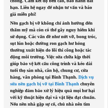
chóng. Cam kết độ bền cao, bảo hành dài
hạn. Liên hệ ngay để nhận tư vấn và báo
giá miễn phí!
Nền gạch bị vỡ không chỉ ảnh hưởng đến
thẩm mỹ mà còn có thể gây nguy hiểm khi
sử dụng. Các vấn đề như nứt vỡ, bong tróc,
sụt lún hoặc đường ron gạch hư hỏng
thường xuất hiện do lỗi thi công hoặc tác
động môi trường. Việc sửa chữa kịp thời
giúp bảo vệ kết cấu công trình và kéo dài
tuổi thọ sàn nhà, căn hộ, chung cư, cửa
hàng, văn phòng tại Bình Thạnh.
Dịch vụ
sửa nền gạch bị vỡ tại Bình Thạnh
chuyên
nghiệp đảm bảo xử lý hiệu quả mọi hư hại
với kỹ thuật hiện đại và vật liệu đạt chuẩn.
Nếu nền nhà gặp sự cố, chủ nhà nên tìm