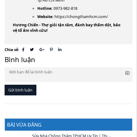
Tp Hồ Chí Minh
Hotline:
0973-982-818
Website:
https://chongthamhcm.com/
Hương Chiến - Thợ giỏi tận tâm, đánh bay thấm dột, bảo
vệ tổ ấm vĩnh cửu!
Chia sẻ:
Bình luận
Gửi bình luận
BÀI VỪA ĐĂNG
Sửa Nhà Chống Thấm TPHCM Uy Tín | Thi ...