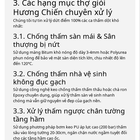
3. Các hạng mục thợ giỏi
Hương Chiến chuyên xử lý
Chúng tôi tự tin xử lý dứt điểm 100% các ca thấm dột khó
nhất:
3.1. Chống thấm sàn mái & Sân
thượng bị nứt
Sử dụng màng Bitum khò nóng độ dày 3-4mm hoặc Polyurea
phun nóng để bảo vệ mặt sàn diện tích lớn, chịu nhiệt độ lên
đến 120°C.
3.2. Chống thấm nhà vệ sinh
không đục gạch
Sử dụng công nghệ keo chống thấm thẩm thấu hoặc chà ron
Epoxy chuyên dụng, giúp xử lý thấm sàn vệ sinh nhanh
chóng mà vẫn giữ nguyên vẻ đẹp của gạch nền.
3.3. Xử lý thấm ngược chân tường
tầng hầm
Sử dụng phương pháp bơm keo PU áp lực cao (200 bar) thấm
sâu vào lòng tường 20-30cm, ngăn chặn nước ngầm tuyệt đối
cho các tầng hầm cao ốc.