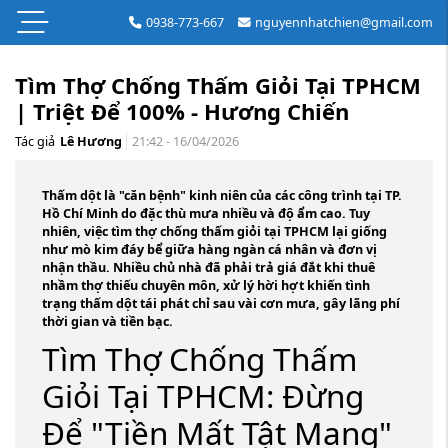
0938-773-667
nguyennhatchien@gmail.com
Tìm Thợ Chống Thấm Giỏi Tại TPHCM
| Triệt Để 100% - Hương Chiến
Tác giả
Lê Hương
21:42 - 16/04/2026
Thấm dột là "căn bệnh" kinh niên của các công trình tại TP.
Hồ Chí Minh do đặc thù mưa nhiều và độ ẩm cao. Tuy
nhiên, việc
tìm thợ chống thấm giỏi tại TPHCM
lại giống
như mò kim đáy bể giữa hàng ngàn cá nhân và đơn vị
nhận thầu. Nhiều chủ nhà đã phải trả giá đắt khi thuê
nhầm thợ thiếu chuyên môn, xử lý hời hợt khiến tình
trạng thấm dột tái phát chỉ sau vài cơn mưa, gây lãng phí
thời gian và tiền bạc.
Tìm Thợ Chống Thấm
Giỏi Tại TPHCM: Đừng
Để "Tiền Mất Tật Mang"