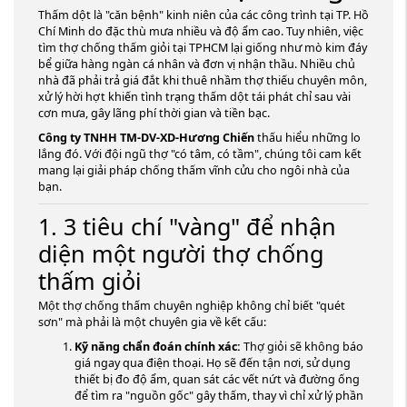
Thấm dột là "căn bệnh" kinh niên của các công trình tại TP. Hồ
Chí Minh do đặc thù mưa nhiều và độ ẩm cao. Tuy nhiên, việc
tìm thợ chống thấm giỏi tại TPHCM
lại giống như mò kim đáy
bể giữa hàng ngàn cá nhân và đơn vị nhận thầu. Nhiều chủ
nhà đã phải trả giá đắt khi thuê nhầm thợ thiếu chuyên môn,
xử lý hời hợt khiến tình trạng thấm dột tái phát chỉ sau vài
cơn mưa, gây lãng phí thời gian và tiền bạc.
Công ty TNHH TM-DV-XD-Hương Chiến
thấu hiểu những lo
lắng đó. Với đội ngũ thợ "có tâm, có tầm", chúng tôi cam kết
mang lại giải pháp chống thấm vĩnh cửu cho ngôi nhà của
bạn.
1. 3 tiêu chí "vàng" để nhận
diện một người thợ chống
thấm giỏi
Một thợ chống thấm chuyên nghiệp không chỉ biết "quét
sơn" mà phải là một chuyên gia về kết cấu:
Kỹ năng chẩn đoán chính xác:
Thợ giỏi sẽ không báo
giá ngay qua điện thoại. Họ sẽ đến tận nơi, sử dụng
thiết bị đo độ ẩm, quan sát các vết nứt và đường ống
để tìm ra "nguồn gốc" gây thấm, thay vì chỉ xử lý phần