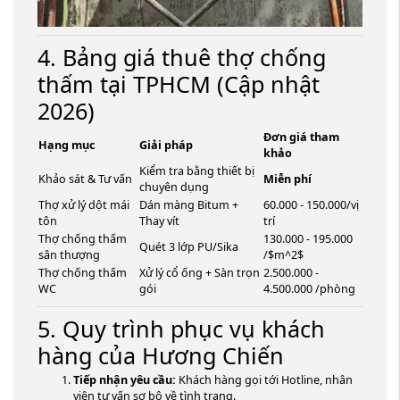
4. Bảng giá thuê thợ chống
thấm tại TPHCM (Cập nhật
2026)
Đơn giá tham
Hạng mục
Giải pháp
khảo
Kiểm tra bằng thiết bị
Khảo sát & Tư vấn
Miễn phí
chuyên dụng
Thợ xử lý dột mái
Dán màng Bitum +
60.000 - 150.000/vị
tôn
Thay vít
trí
Thợ chống thấm
130.000 - 195.000
Quét 3 lớp PU/Sika
sân thượng
/
$m^2$
Thợ chống thấm
Xử lý cổ ống + Sàn trọn
2.500.000 -
WC
gói
4.500.000 /phòng
5. Quy trình phục vụ khách
hàng của Hương Chiến
Tiếp nhận yêu cầu:
Khách hàng gọi tới Hotline, nhân
viên tư vấn sơ bộ về tình trạng.