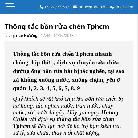
0938-773-667
nguyennhatchien@gmail.com
Thông tắc bồn rửa chén Tphcm
Tác giả
Lê Hương
17:44 - 14/10/2013
Thông tắc bồn rửa chén Tphcm nhanh
chóng- kịp thời , dịch vụ chuyên sửa chữa
đường ống bồn rửa bát bị tắc nghẽn, tại sao
xả không xuống nước, xuống chậm, yếu ở
quận 1, 2, 3, 4, 5, 6, 7, 8, 9
Quý khách sẽ rất khó chịu khi bồn rửa chén bị
hư hỏng, tắc nghẽn nước, tràn nước, chảy
nước, vòi nước bị gãy. Hãy gọi ngay
Hương
Chiến
với dịch vụ
thông tắc bồn rửa chén
Tphcm
sẽ đến tận nơi để hỗ trợ bạn kiểm tra,
xử lý, sửa chữa, thay mới chất lượng.