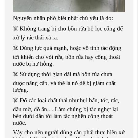
Nguyên nhân phổ biết nhất chủ yếu là do:
☠️ Không trang bị cho bồn rửa bộ lọc cống để
xử lý rác thải xả ra.
☠️ Dùng lực quá mạnh, hoặc vô tình tác động
tới khiến cho vòi rửa, bồn rửa hay cống thoát
nước bị hư hỏng.
☠️ Sử dụng thời gian dài mà bồn rửa chưa
được nâng cấp, và thế là nó dễ bị giảm chất
lượng.
☠️ Đổ các loại chất thải như bụi bẩn, tóc, rác,
dầu mỡ, đồ ăn,... Làm chúng bị tắc nghẹt lại
bên dưới dẫn tới làm tắc nghẽn cống thoát
nước.
Vậy cho nên người dùng cần phải thực hiện xử