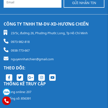
GỬI NHẬN TIN
CÔNG TY TNHH TM-DV-XD-HƯƠNG CHIẾN
23/5c, đường 26, Phường Phước Long, Tp Hồ Chí Minh
0973-982-818
0938-773-667
nguyennhatchien@gmail.com
THEO DÕI:
THỐNG KÊ TRUY CẬP
Đang online: 207
Tổng số: 856391