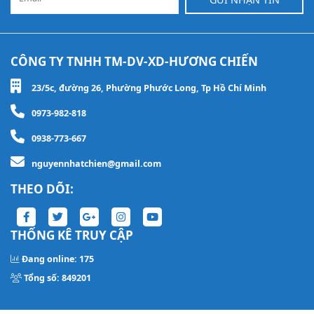
CÔNG TY TNHH TM-DV-XD-HƯƠNG CHIẾN
23/5c, đường 26, Phường Phước Long, Tp Hồ Chí Minh
0973-982-818
0938-773-667
nguyennhatchien@gmail.com
THEO DÕI:
THỐNG KÊ TRUY CẬP
Đang online: 175
Tổng số: 849201