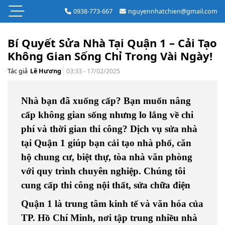
0938-773-667
nguyennhatchien@gmail.com
Bí Quyết Sửa Nhà Tại Quận 1 – Cải Tạo
Không Gian Sống Chỉ Trong Vài Ngày!
Tác giả
Lê Hương
03:33 - 17/02/2025
Nhà bạn đã xuống cấp? Bạn muốn nâng
cấp không gian sống nhưng lo lắng về chi
phí và thời gian thi công?
Dịch vụ sửa nhà
tại Quận 1
giúp bạn cải tạo
nhà phố, căn
hộ chung cư, biệt thự, tòa nhà văn phòng
với quy trình chuyên nghiệp. Chúng tôi
cung cấp
thi công nội thất, sửa chữa điện
Quận 1 là trung tâm kinh tế và văn hóa của
TP. Hồ Chí Minh, nơi tập trung nhiều nhà