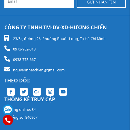
GỬI NHẬN TIN
CÔNG TY TNHH TM-DV-XD-HƯƠNG CHIẾN
23/5c, đường 26, Phường Phước Long, Tp Hồ Chí Minh
0973-982-818
0938-773-667
nguyennhatchien@gmail.com
THEO DÕI:
THỐNG KÊ TRUY CẬP
Đang online: 84
Tổng số: 840967