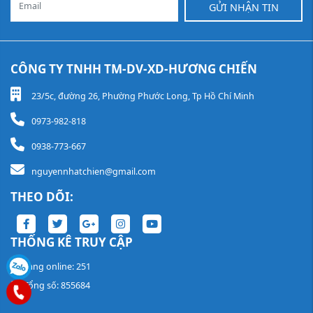
GỬI NHẬN TIN
CÔNG TY TNHH TM-DV-XD-HƯƠNG CHIẾN
23/5c, đường 26, Phường Phước Long, Tp Hồ Chí Minh
0973-982-818
0938-773-667
nguyennhatchien@gmail.com
THEO DÕI:
THỐNG KÊ TRUY CẬP
Đang online: 251
Tổng số: 855684