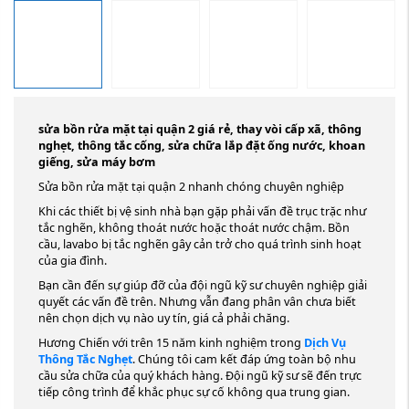
sửa bồn rửa mặt tại quận 2 giá rẻ, thay vòi cấp xã, thông
nghẹt, thông tắc cống, sửa chữa lắp đặt ống nước, khoan
giếng, sửa máy bơm
Sửa bồn rửa mặt tại quận 2 nhanh chóng chuyên nghiệp
Khi các thiết bị vệ sinh nhà bạn gặp phải vấn đề trục trặc như
tắc nghẽn, không thoát nước hoặc thoát nước chậm. Bồn
cầu, lavabo bị tắc nghẽn gây cản trở cho quá trình sinh hoạt
của gia đình.
Bạn cần đến sự giúp đỡ của đội ngũ kỹ sư chuyên nghiệp giải
quyết các vấn đề trên. Nhưng vẫn đang phân vân chưa biết
nên chọn dịch vụ nào uy tín, giá cả phải chăng.
Hương Chiến với trên 15 năm kinh nghiệm trong
Dịch Vụ
Thông Tắc Nghẹt
. Chúng tôi cam kết đáp ứng toàn bộ nhu
cầu sửa chữa của quý khách hàng. Đội ngũ kỹ sư sẽ đến trực
tiếp công trình để khắc phục sự cố không qua trung gian.