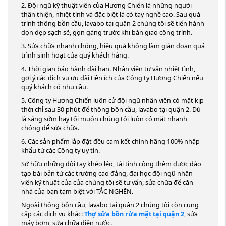
2. Đội ngũ kỹ thuật viên của Hương Chiến là những người
thân thiện, nhiệt tình và đặc biệt là có tay nghề cao. Sau quá
trình thông bồn cầu, lavabo tại quận 2 chúng tôi sẽ tiến hành
dọn dẹp sạch sẽ, gọn gàng trước khi bàn giao công trình.
3. Sửa chữa nhanh chóng, hiệu quả không làm gián đoạn quá
trình sinh hoạt của quý khách hàng.
4. Thời gian bảo hành dài hạn. Nhân viên tư vấn nhiệt tình,
gợi ý các dịch vụ ưu đãi tiện ích của Công ty Hương Chiến nếu
quý khách có nhu cầu.
5. Công ty Hương Chiến luôn cử đội ngũ nhân viên có mặt kịp
thời chỉ sau 30 phút để thông bồn cầu, lavabo tại quận 2. Dù
là sáng sớm hay tối muộn chúng tôi luôn có mặt nhanh
chóng để sửa chữa.
6. Các sản phẩm lắp đặt đều cam kết chính hãng 100% nhập
khẩu từ các Công ty uy tín.
Sở hữu những đôi tay khéo léo, tài tình cộng thêm được đào
tạo bài bản từ các trường cao đằng, đại học đội ngũ nhân
viên kỹ thuật của của chúng tôi sẽ tư vấn, sửa chữa để căn
nhà của bạn tạm biệt với TẮC NGHẼN.
Ngoài thông bồn cầu, lavabo tại quận 2 chúng tôi còn cung
cấp các dịch vụ khác:
Thợ sửa bồn rửa mặt tại quận 2
, sửa
máy bơm, sửa chữa điện nước.