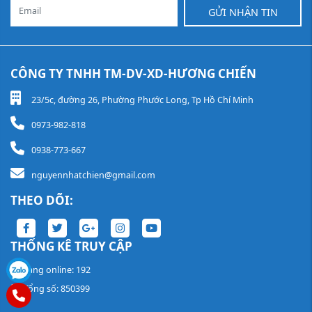
GỬI NHẬN TIN
CÔNG TY TNHH TM-DV-XD-HƯƠNG CHIẾN
23/5c, đường 26, Phường Phước Long, Tp Hồ Chí Minh
0973-982-818
0938-773-667
nguyennhatchien@gmail.com
THEO DÕI:
THỐNG KÊ TRUY CẬP
Đang online: 192
Tổng số: 850399