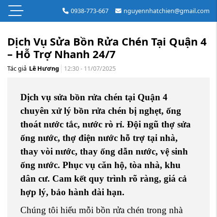
0938-773-667
nguyennhatchien@gmail.com
Dịch Vụ Sửa Bồn Rửa Chén Tại Quận 4
– Hỗ Trợ Nhanh 24/7
Tác giả
Lê Hương
12:30 - 11/07/2025
Dịch vụ sửa bồn rửa chén tại Quận 4
chuyên xử lý bồn rửa chén bị nghẹt, ống
thoát nước tắc, nước rò rỉ. Đội ngũ thợ sửa
ống nước, thợ điện nước hỗ trợ tại nhà,
thay vòi nước, thay ống dẫn nước, vệ sinh
ống nước. Phục vụ căn hộ, tòa nhà, khu
dân cư. Cam kết quy trình rõ ràng, giá cả
hợp lý, bảo hành dài hạn.
Chúng tôi hiểu mỗi bồn rửa chén trong nhà