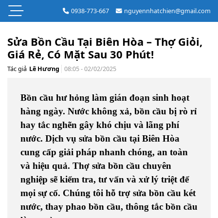
0938-773-667
nguyennhatchien@gmail.com
Sửa Bồn Cầu Tại Biên Hòa – Thợ Giỏi,
Giá Rẻ, Có Mặt Sau 30 Phút!
Tác giả
Lê Hương
08:05 - 02/02/2025
Bồn cầu hư hỏng làm gián đoạn sinh hoạt
hàng ngày. Nước không xả, bồn cầu bị rò rỉ
hay tắc nghẽn gây khó chịu và lãng phí
nước.
Dịch vụ sửa bồn cầu tại Biên Hòa
cung cấp giải pháp nhanh chóng, an toàn
và hiệu quả.
Thợ sửa bồn cầu chuyên
nghiệp
sẽ kiểm tra, tư vấn và xử lý triệt để
mọi sự cố. Chúng tôi hỗ trợ
sửa bồn cầu két
nước, thay phao bồn cầu, thông tắc bồn cầu