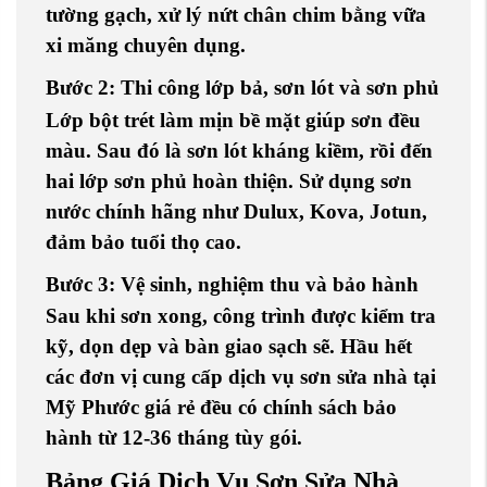
tường gạch
, xử lý
nứt chân chim
bằng vữa
xi măng chuyên dụng.
Bước 2: Thi công lớp bả, sơn lót và sơn phủ
Lớp
bột trét
làm mịn bề mặt giúp sơn đều
màu. Sau đó là
sơn lót kháng kiềm
, rồi đến
hai lớp sơn phủ
hoàn thiện. Sử dụng
sơn
nước chính hãng
như
Dulux
,
Kova
,
Jotun
,
đảm bảo tuổi thọ cao.
Bước 3: Vệ sinh, nghiệm thu và bảo hành
Sau khi sơn xong, công trình được kiểm tra
kỹ, dọn dẹp và bàn giao sạch sẽ. Hầu hết
các đơn vị cung cấp
dịch vụ sơn sửa nhà tại
Mỹ Phước giá rẻ
đều có chính sách bảo
hành từ 12-36 tháng tùy gói.
Bảng Giá Dịch Vụ Sơn Sửa Nhà