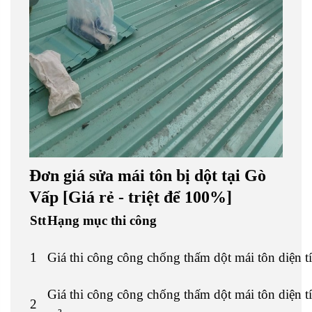
Đơn giá sửa mái tôn bị dột tại Gò
Vấp [Giá rẻ - triệt để 100%]
Stt
H
ạ
ng m
ụ
c thi c
ô
ng
1
Giá thi công công chống thấm dột mái tôn diện 
Giá thi công công chống thấm dột mái tôn diện t
2