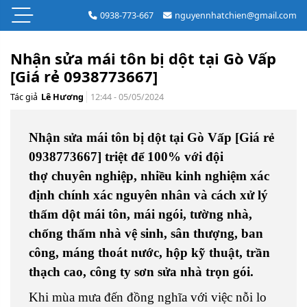
0938-773-667
nguyennhatchien@gmail.com
Nhận sửa mái tôn bị dột tại Gò Vấp
[Giá rẻ 0938773667]
Tác giả
Lê Hương
12:44 - 05/05/2024
Nhận sửa mái tôn bị dột tại Gò Vấp [Giá rẻ
0938773667] triệt để 100% với đội
thợ chuyên nghiệp, nhiều kinh nghiệm xác
định chính xác nguyên nhân và cách xử lý
thấm dột mái tôn, mái ngói, tường nhà,
chống thấm nhà vệ sinh, sân thượng, ban
công, máng thoát nước, hộp kỹ thuật, trần
thạch cao, công ty sơn sửa nhà trọn gói.
Khi mùa mưa đến đồng nghĩa với việc nỗi lo