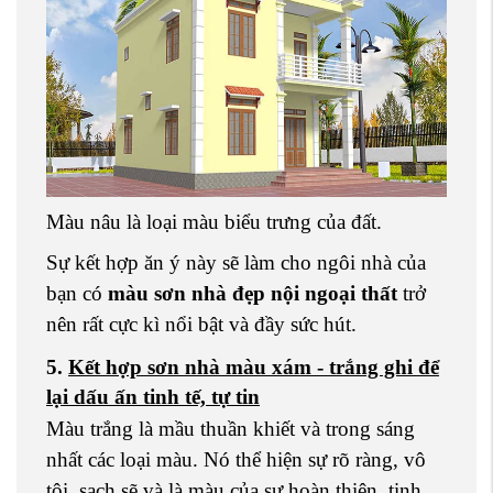
Màu nâu là loại màu biểu trưng của đất.
Sự kết hợp ăn ý này sẽ làm cho ngôi nhà của
bạn có
màu sơn nhà đẹp nội ngoại thất
trở
nên rất cực kì nổi bật và đầy sức hút.
5.
Kết hợp sơn nhà màu xám - trắng ghi để
lại dấu ấn tinh tế, tự tin
Màu trắng là mầu thuần khiết và trong sáng
nhất các loại màu. Nó thể hiện sự rõ ràng, vô
tội, sạch sẽ và là màu của sự hoàn thiện, tinh