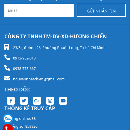
GỬI NHẬN TIN
CÔNG TY TNHH TM-DV-XD-HƯƠNG CHIẾN
23/5c, đường 26, Phường Phước Long, Tp Hồ Chí Minh
0973-982-818
0938-773-667
nguyennhatchien@gmail.com
THEO DÕI:
THỐNG KÊ TRUY CẬP
Đang online: 38
Tổng số: 859926