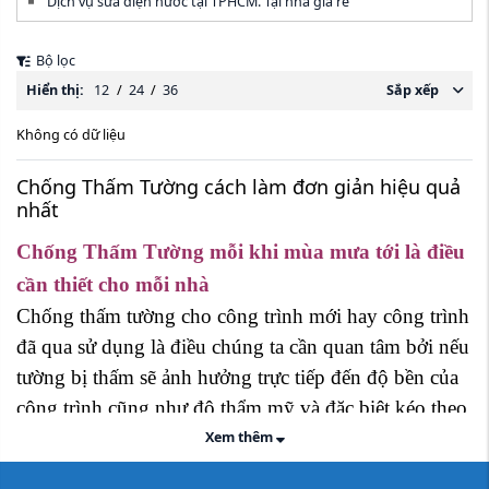
Dịch vụ sửa điện nước tại TPHCM. Tại nhà giá rẻ
Bộ lọc
Hiển thị:
12
/
24
/
36
Sắp xếp
Không có dữ liệu
Chống Thấm Tường cách làm đơn giản hiệu quả
nhất
Chống Thấm Tường mỗi khi mùa mưa tới là điều
cần thiết cho mỗi nhà
Chống thấm tường cho công trình mới hay công trình
đã qua sử dụng là điều chúng ta cần quan tâm bởi nếu
tường bị thấm sẽ ảnh hưởng trực tiếp đến độ bền của
công trình cũng như độ thẩm mỹ và đặc biệt kéo theo
các vật liệu liên quan kết cấu tường sẽ nhanh hỏng. Hi
Xem thêm
vọng bài viết dưới đây giải tỏa nỗi lo đó