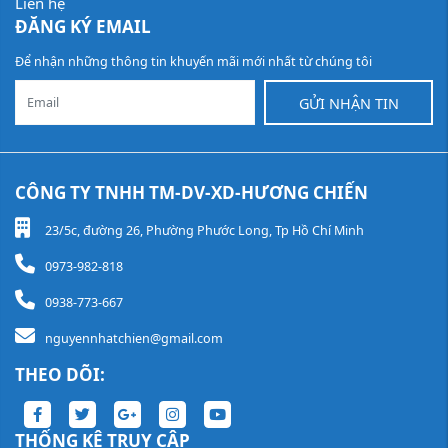
Liên hệ
ĐĂNG KÝ EMAIL
Để nhận những thông tin khuyến mãi mới nhất từ chúng tôi
GỬI NHẬN TIN
CÔNG TY TNHH TM-DV-XD-HƯƠNG CHIẾN
23/5c, đường 26, Phường Phước Long, Tp Hồ Chí Minh
0973-982-818
0938-773-667
nguyennhatchien@gmail.com
THEO DÕI:
THỐNG KÊ TRUY CẬP