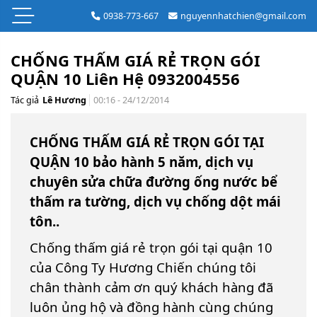
0938-773-667
nguyennhatchien@gmail.com
CHỐNG THẤM GIÁ RẺ TRỌN GÓI
QUẬN 10 Liên Hệ 0932004556
Tác giả
Lê Hương
00:16 - 24/12/2014
CHỐNG THẤM GIÁ RẺ TRỌN GÓI TẠI
QUẬN 10 bảo hành 5 năm, dịch vụ
chuyên sửa chữa đường ống nước bể
thấm ra tường, dịch vụ chống dột mái
tôn..
Chống thấm giá rẻ trọn gói tại quận 10
của Công Ty Hương Chiến chúng tôi
chân thành cảm ơn quý khách hàng đã
luôn ủng hộ và đồng hành cùng chúng