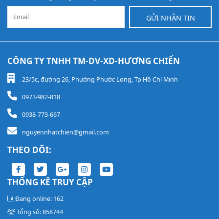
GỬI NHẬN TIN
CÔNG TY TNHH TM-DV-XD-HƯƠNG CHIẾN
23/5c, đường 26, Phường Phước Long, Tp Hồ Chí Minh
0973-982-818
0938-773-667
nguyennhatchien@gmail.com
THEO DÕI:
THỐNG KÊ TRUY CẬP
Đang online: 162
Tổng số: 858744