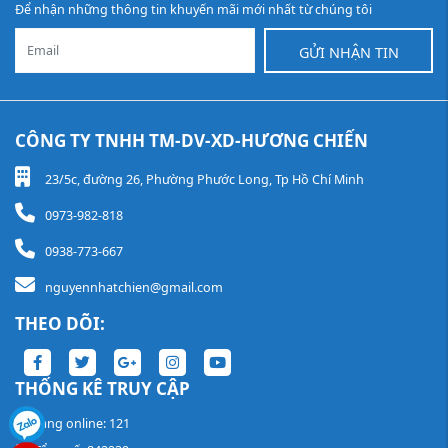
Để nhận những thông tin khuyến mãi mới nhất từ chúng tôi
GỬI NHẬN TIN
CÔNG TY TNHH TM-DV-XD-HƯƠNG CHIẾN
23/5c, đường 26, Phường Phước Long, Tp Hồ Chí Minh
0973-982-818
0938-773-667
nguyennhatchien@gmail.com
THEO DÕI:
THỐNG KÊ TRUY CẬP
Đang online: 121