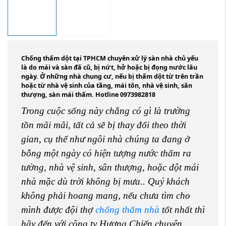
Chống thấm dột tại TPHCM chuyên xử lý sàn nhà chủ yếu
là do mái và sàn đã cũ, bị nứt, hở hoặc bị đọng nước lâu
ngày. Ở những nhà chung cư, nếu bị thấm dột từ trên trần
hoặc từ nhà vệ sinh của tầng, mái tôn, nhà vệ sinh, sân
thượng, sàn mái thấm. Hotline 0973982818
Trong cuộc sống này chẳng có gì là trường
tồn mãi mãi, tất cả sẽ bị thay đổi theo thời
gian, cụ thể như ngôi nhà chúng ta đang ở
bỗng một ngày có hiện tượng nước thấm ra
tường, nhà vệ sinh, sân thượng, hoặc dột mái
nhà mặc dù trời không bị mưa.. Quý khách
không phải hoang mang, nếu chưa tìm cho
mình được đội thợ
chống thấm nhà
tốt nhất thì
hãy đến với công ty Hương Chiến chuyên