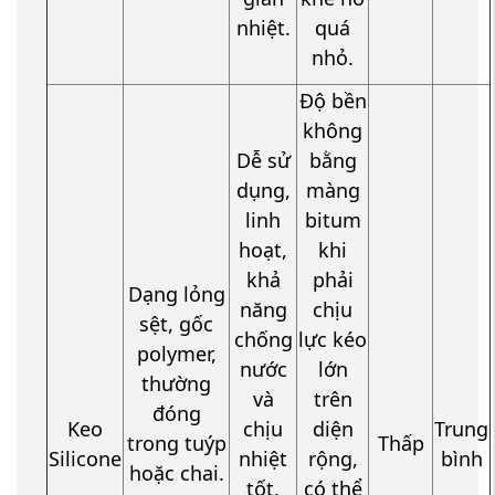
nhiệt.
quá
nhỏ.
Độ bền
không
Dễ sử
bằng
dụng,
màng
linh
bitum
hoạt,
khi
khả
phải
Dạng lỏng
năng
chịu
sệt, gốc
chống
lực kéo
polymer,
nước
lớn
thường
và
trên
đóng
Keo
chịu
diện
Trung
trong tuýp
Thấp
Silicone
nhiệt
rộng,
bình
hoặc chai.
tốt,
có thể