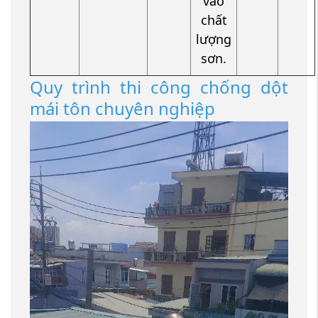
vào
chất
lượng
sơn.
Quy trình thi công chống dột
mái tôn chuyên nghiệp