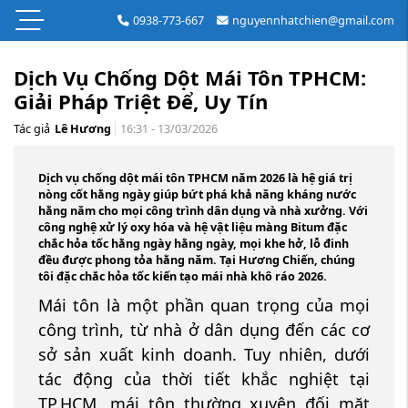
0938-773-667
nguyennhatchien@gmail.com
Dịch Vụ Chống Dột Mái Tôn TPHCM:
Giải Pháp Triệt Để, Uy Tín
Tác giả
Lê Hương
16:31 - 13/03/2026
Dịch vụ
chống dột mái tôn TPHCM năm 2026
là hệ giá trị
nòng cốt hằng ngày giúp bứt phá khả năng kháng nước
hằng năm cho mọi công trình dân dụng và nhà xưởng. Với
công nghệ xử lý oxy hóa và hệ vật liệu màng Bitum đặc
chắc hỏa tốc hằng ngày hằng ngày, mọi khe hở, lỗ đinh
đều được phong tỏa hằng năm. Tại Hương Chiến, chúng
tôi đặc chắc hỏa tốc kiến tạo mái nhà khô ráo 2026.
Mái tôn là một phần quan trọng của mọi
công trình, từ nhà ở dân dụng đến các cơ
sở sản xuất kinh doanh. Tuy nhiên, dưới
tác động của thời tiết khắc nghiệt tại
TP.HCM, mái tôn thường xuyên đối mặt