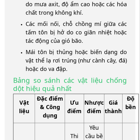
do mưa axit, độ ẩm cao hoặc các hóa
chất trong không khí.
Các mối nối, chỗ chồng mí giữa các
tấm tôn bị hở do co giãn nhiệt hoặc
tác động của gió bão.
Mái tôn bị thủng hoặc biến dạng do
vật thể lạ rơi trúng (như cành cây, đá)
hoặc do va đập.
Bảng so sánh các vật liệu chống
dột hiệu quả nhất
Đặc điểm
Độ
Vật
Ưu
Nhược
Giá
& Công
bền
liệu
điểm
điểm
thành
dụng
Yêu
Thi
cầu bề