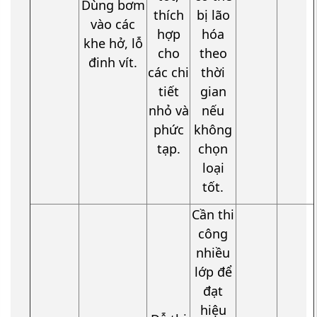
Dùng bơm
thích
bị lão
vào các
hợp
hóa
khe hở, lỗ
cho
theo
đinh vít.
các chi
thời
tiết
gian
nhỏ và
nếu
phức
không
tạp.
chọn
loại
tốt.
Cần thi
công
nhiều
lớp để
đạt
hiệu