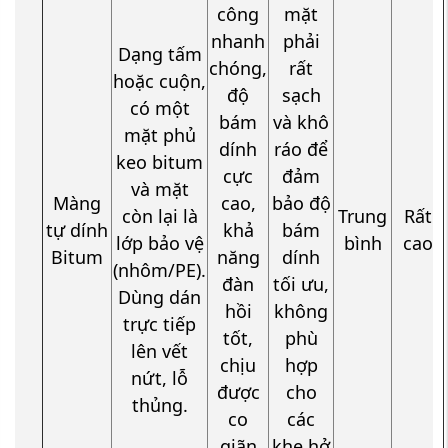
công
mặt
nhanh
phải
Dạng tấm
chóng,
rất
hoặc cuộn,
độ
sạch
có một
bám
và khô
mặt phủ
dính
ráo để
keo bitum
cực
đảm
và mặt
Màng
cao,
bảo độ
còn lại là
Trung
Rất
tự dính
khả
bám
lớp bảo vệ
bình
cao
Bitum
năng
dính
(nhôm/PE).
đàn
tối ưu,
Dùng dán
hồi
không
trực tiếp
tốt,
phù
lên vết
chịu
hợp
nứt, lỗ
được
cho
thủng.
co
các
giãn
khe hở