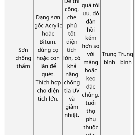
Dễ thi
quả tối
công,
ưu, độ
Dạng sơn
che
đàn
gốc Acrylic
phủ
hồi
hoặc
tốt
kém
Bitum,
diện
hơn so
Sơn
dùng cọ
tích
với
Trung
Trung
chống
hoặc con
lớn, có
màng
bình
bình
thấm
lăn để
khả
hoặc
quét.
năng
keo
Thích hợp
chống
đặc
cho diện
tia UV
chủng,
tích lớn.
và
tuổi
giảm
thọ
nhiệt.
phụ
thuộc