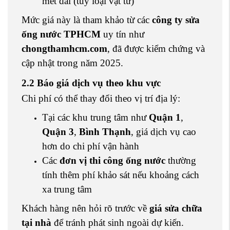
mét dài (tùy loại vật tư)
Mức giá này là tham khảo từ các
công ty sửa
ống nước TPHCM
uy tín như
chongthamhcm.com
, đã được kiểm chứng và
cập nhật trong năm 2025.
2.2 Báo giá dịch vụ theo khu vực
Chi phí có thể thay đổi theo vị trí địa lý:
Tại các khu trung tâm như
Quận 1
,
Quận 3
,
Bình Thạnh
, giá dịch vụ cao
hơn do chi phí vận hành
Các
đơn vị thi công ống nước
thường
tính thêm phí khảo sát nếu khoảng cách
xa trung tâm
Khách hàng nên hỏi rõ trước về
giá sửa chữa
tại nhà
để tránh phát sinh ngoài dự kiến.