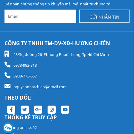
Để nhận những thông tin khuyến mãi mới nhất từ chúng tôi
GỬI NHẬN TIN
CÔNG TY TNHH TM-DV-XD-HƯƠNG CHIẾN
23/5c, đường 26, Phường Phước Long, Tp Hồ Chí Minh
0973-982-818
0938-773-667
nguyennhatchien@gmail.com
THEO DÕI:
THỐNG KÊ TRUY CẬP
Đang online: 52