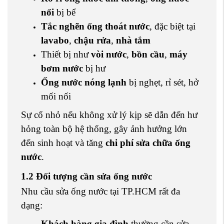
nổi
bị bể
Tắc nghẽn ống thoát nước
, đặc biệt tại
lavabo
,
chậu rửa
,
nhà tắm
Thiết bị như
vòi nước
,
bồn cầu
,
máy
bơm nước
bị hư
Ống nước nóng lạnh
bị nghẹt, rỉ sét, hở
mối nối
Sự cố nhỏ nếu không xử lý kịp sẽ dẫn đến hư
hỏng toàn bộ hệ thống, gây ảnh hưởng lớn
đến sinh hoạt và tăng
chi phí sửa chữa ống
nước
.
1.2 Đối tượng cần sửa ống nước
Nhu cầu sửa ống nước tại TP.HCM rất đa
dạng:
Khách hàng gia đình
thường cần sửa