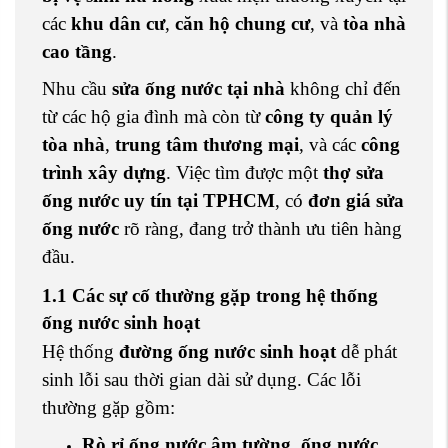
các
khu dân cư
,
căn hộ chung cư
, và
tòa nhà
cao tầng
.
Nhu cầu
sửa ống nước tại nhà
không chỉ đến
từ các hộ gia đình mà còn từ
công ty quản lý
tòa nhà
,
trung tâm thương mại
, và các
công
trình xây dựng
. Việc tìm được một
thợ sửa
ống nước uy tín tại TPHCM
, có
đơn giá sửa
ống nước
rõ ràng, đang trở thành ưu tiên hàng
đầu.
1.1 Các sự cố thường gặp trong hệ thống
ống nước sinh hoạt
Hệ thống
đường ống nước sinh hoạt
dễ phát
sinh lỗi sau thời gian dài sử dụng. Các lỗi
thường gặp gồm:
Rò rỉ ống nước âm tường
,
ống nước