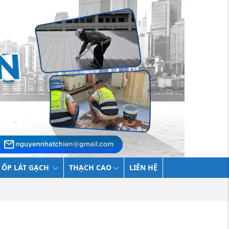
 ỐP LÁT GẠCH
THẠCH CAO
LIÊN HỆ