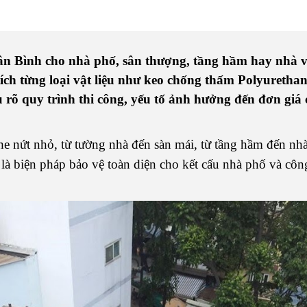
n Bình cho nhà phố, sân thượng, tầng hầm hay nhà vệ
ch từng loại vật liệu như keo chống thấm Polyuretha
u rõ quy trình thi công, yếu tố ảnh hưởng đến đơn giá
he nứt nhỏ, từ tường nhà đến sàn mái, từ tầng hầm đến nh
n là biện pháp bảo vệ toàn diện cho kết cấu nhà phố và cô