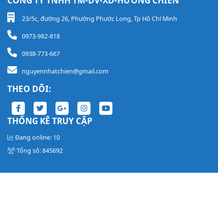
CÔNG TY TNHH TM-DV-XD-HƯƠNG CHIẾN
23/5c, đường 26, Phường Phước Long, Tp Hồ Chí Minh
0973-982-818
0938-773-667
nguyennhatchien@gmail.com
THEO DÕI:
THỐNG KÊ TRUY CẬP
Đang online: 10
Tổng số: 845692