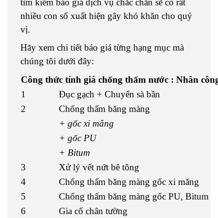
tìm kiếm báo giá dịch vụ chắc chắn sẽ có rất
nhiều con số xuất hiện gây khó khăn cho quý
vị.
Hãy xem chi tiết báo giá từng hạng mục mà
chúng tôi dưới đây:
Công thức tính giá chống thấm nước : Nhân công 
1
Đục gạch + Chuyển sà bần
2
Chống thấm băng màng
+ gốc xi măng
+ gốc PU
+ Bitum
3
Xử lý vết nứt bê tông
4
Chống thấm băng màng gốc xi măng
5
Chống thấm băng màng gốc PU, Bitum
6
Gia cố chân tường