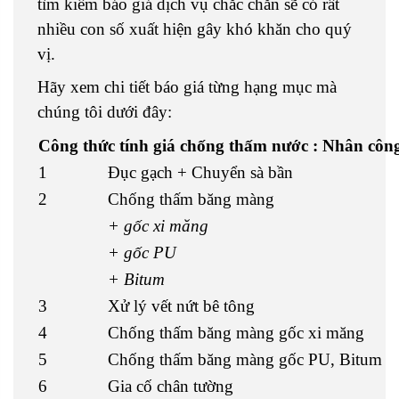
tìm kiếm báo giá dịch vụ chắc chắn sẽ có rất
nhiều con số xuất hiện gây khó khăn cho quý
vị.
Hãy xem chi tiết báo giá từng hạng mục mà
chúng tôi dưới đây:
Công thức tính giá chống thấm nước : Nhân công 
1
Đục gạch + Chuyển sà bần
2
Chống thấm băng màng
+ gốc xi măng
+ gốc PU
+ Bitum
3
Xử lý vết nứt bê tông
4
Chống thấm băng màng gốc xi măng
5
Chống thấm băng màng gốc PU, Bitum
6
Gia cố chân tường