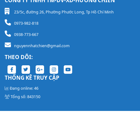
CÔNG TY TNHH TM-DV-XD-HƯƠNG CHIẾN
23/5c, đường 26, Phường Phước Long, Tp Hồ Chí Minh
0973-982-818
0938-773-667
nguyennhatchien@gmail.com
THEO DÕI:
THỐNG KÊ TRUY CẬP
Đang online: 46
Tổng số: 843150