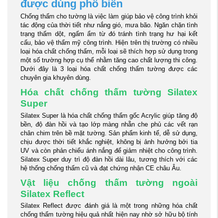
được dùng phổ biến
Chống thấm cho tường là việc làm giúp bảo vệ công trình khỏi
tác động của thời tiết như nắng gió, mưa bão. Ngăn chặn tình
trạng thấm dột, ngấm ẩm từ đó tránh tình trạng hư hại kết
cấu, bảo vệ thẩm mỹ công trình. Hiện trên thị trường có nhiều
loại hóa chất chống thấm, mỗi loại sẽ thích hợp sử dụng trong
một số trường hợp cụ thể nhằm tăng cao chất lượng thi công.
Dưới đây là 3 loại hóa chất chống thấm tường được các
chuyên gia khuyên dùng.
Hóa chất chống thấm tường Silatex
Super
Silatex Super là hóa chất chống thấm gốc Acrylic giúp tăng độ
bền, độ đàn hồi và tạo lớp màng nhẵn che phủ các vết rạn
chân chim trên bề mặt tường. Sản phẩm kinh tế, dễ sử dụng,
chịu được thời tiết khắc nghiệt, không bị ảnh hưởng bởi tia
UV và còn phản chiếu ánh nắng để giảm nhiệt cho công trình.
Silatex Super duy trì độ đàn hồi dài lâu, tương thích với các
hệ thống chống thấm cũ và đạt chứng nhận CE châu Âu.
Vật liệu chống thấm tường ngoài
Silatex Reflect
Silatex Reflect được đánh giá là một trong những hóa chất
chống thấm tường hiệu quả nhất hiện nay nhờ sở hữu bộ tính