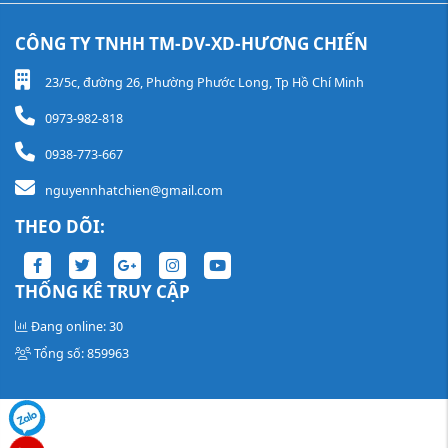
CÔNG TY TNHH TM-DV-XD-HƯƠNG CHIẾN
23/5c, đường 26, Phường Phước Long, Tp Hồ Chí Minh
0973-982-818
0938-773-667
nguyennhatchien@gmail.com
THEO DÕI:
THỐNG KÊ TRUY CẬP
Đang online: 30
Tổng số: 859963